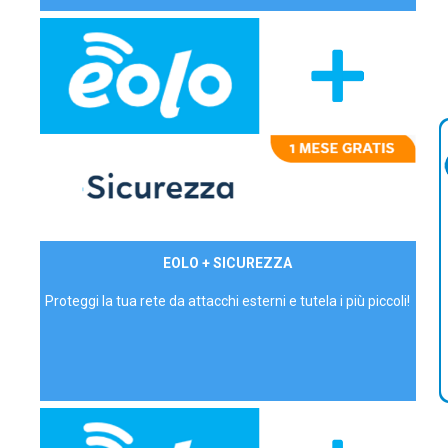
29,90€/mese
EOLO + SICUREZZA
P.IVA - IVA Inc.
Proteggi la tua rete da attacchi esterni e tutela i più piccoli!