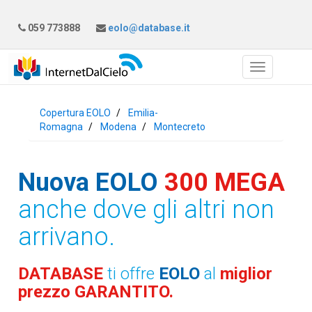
059 773888
eolo@database.it
Copertura EOLO
Emilia-
Romagna
Modena
Montecreto
Nuova EOLO
300 MEGA
anche dove gli altri non
arrivano.
DATABASE
ti offre
EOLO
al
miglior
prezzo GARANTITO.