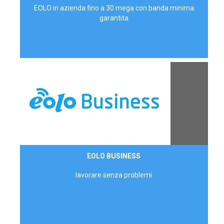
EOLO in azienda fino a 30 mega con banda minima
garantita
Contattaci
EOLO BUSINESS
AZIENDE
lavorare senza problemi