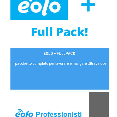
34,90 €/mese
EOLO + FULLPACK
P.IVA - IVA Inc.
Il pacchetto completo per lavorare e navigare Ultraveloce