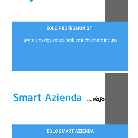
35,00 €/mese
EOLO PROFESSIONISTI
P.IVA - IVA Escl.
lavora e naviga senza problemi, chiamate incluse
Contattaci
EOLO SMART AZIENDA
AZIENDE