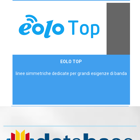
Contattaci
EOLO TOP
AZIENDE
linee simmetriche dedicate per grandi esigenze di banda