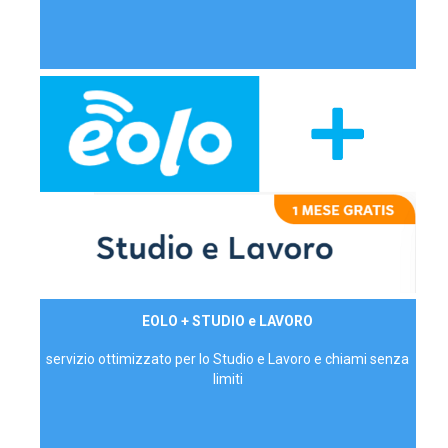
29,90€/mese
EOLO + STUDIO e LAVORO
P.IVA - IVA Inc.
servizio ottimizzato per lo Studio e Lavoro e chiami senza
limiti