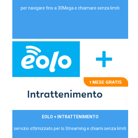
per navigare fino a 30Mega e chiamare senza limiti
29,90€/mese
EOLO + INTRATTENIMENTO
PRIVATI - IVA Inc.
servizio ottimizzato per lo Streaming e chiami senza limiti