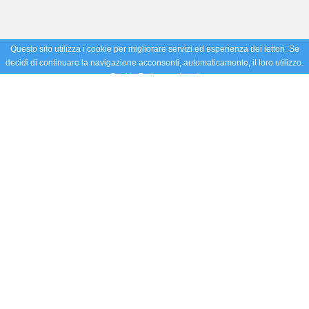
Questo sito utilizza i cookie per migliorare servizi ed esperienza dei lettori. Se
decidi di continuare la navigazione acconsenti, automaticamente, il loro utilizzo.
Cookie Policy
Accetto