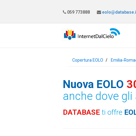
059 773888
eolo@database.i
Copertura EOLO
Emilia-Roma
Nuova EOLO
3
anche dove gli 
DATABASE
ti offre
EO