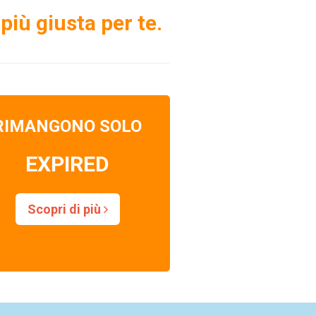
più giusta per te.
RIMANGONO SOLO
EXPIRED
Scopri di più