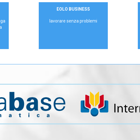
Contattaci
EOLO BUSINESS
AZIENDE
ega
lavorare senza problemi
a