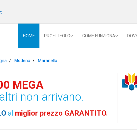
t
HOME
PROFILI EOLO
COME FUNZIONA
DOV
gna
Modena
Maranello
00 MEGA
altri non arrivano.
LO
al
miglior prezzo GARANTITO.