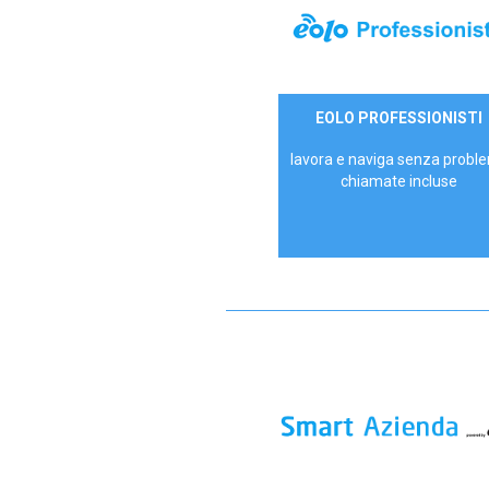
35,00 €/mese
EOLO PROFESSIONISTI
P.IVA - IVA Escl.
lavora e naviga senza proble
chiamate incluse