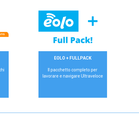
34,90 €/mese
EOLO + FULLPACK
P.IVA - IVA Inc.
chi
Il pacchetto completo per
!
lavorare e navigare Ultraveloce