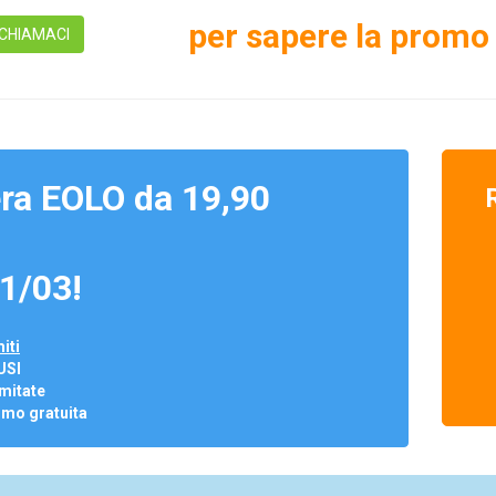
per sapere la promo 
CHIAMACI
ra EOLO da 19,90
1/03!
iti
USI
mitate
omo gratuita