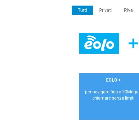
Tutti
Privati
P.Iva
€ 24,90/mese
EOLO +
PRIVATI - IVA Inc.
per navigare fino a 30Mega
chiamare senza limiti