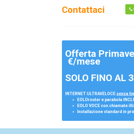
Contattaci
Offerta Primave
€/mese
SOLO FINO AL 3
INTERNET ULTRAVELOCE
senza lim
EOLOrouter e parabola INCL
EOLO VOCE con chiamate illi
Installazione standard in pr