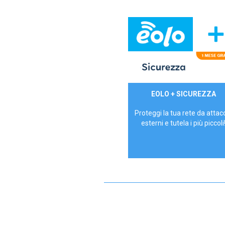
29,90€/mese
EOLO + SICUREZZA
P.IVA - IVA Inc.
Proteggi la tua rete da attac
esterni e tutela i più piccoli