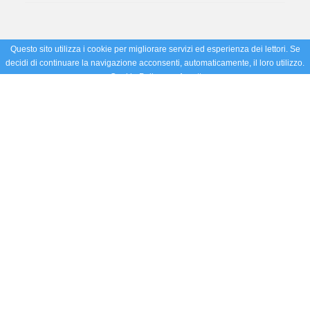
Questo sito utilizza i cookie per migliorare servizi ed esperienza dei lettori. Se
decidi di continuare la navigazione acconsenti, automaticamente, il loro utilizzo.
Cookie Policy
Accetto