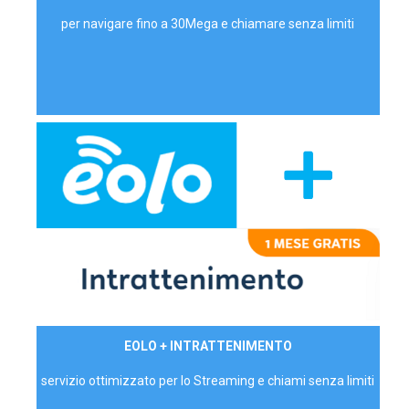
per navigare fino a 30Mega e chiamare senza limiti
29,90€/mese
EOLO + INTRATTENIMENTO
PRIVATI - IVA Inc.
servizio ottimizzato per lo Streaming e chiami senza limiti