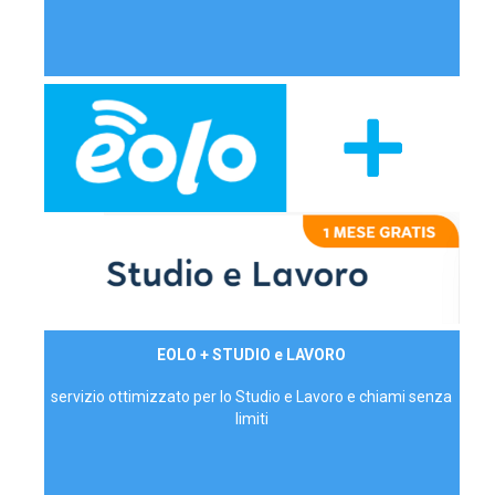
29,90€/mese
EOLO + STUDIO e LAVORO
P.IVA - IVA Inc.
servizio ottimizzato per lo Studio e Lavoro e chiami senza
limiti