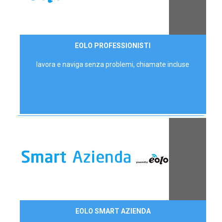
35,00 €/mese
EOLO PROFESSIONISTI
P.IVA - IVA Escl.
lavora e naviga senza problemi, chiamate incluse
Contattaci
EOLO SMART AZIENDA
AZIENDE