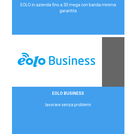
EOLO in azienda fino a 30 mega con banda minima
garantita
Contattaci
EOLO BUSINESS
AZIENDE
lavorare senza problemi