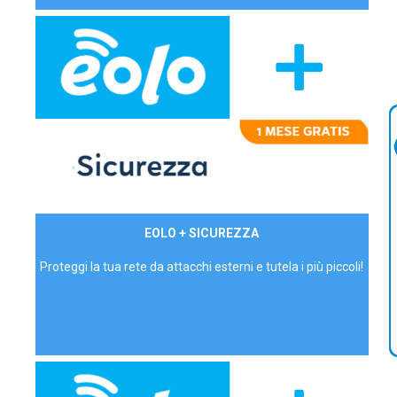
29,90€/mese
EOLO + SICUREZZA
P.IVA - IVA Inc.
Proteggi la tua rete da attacchi esterni e tutela i più piccoli!