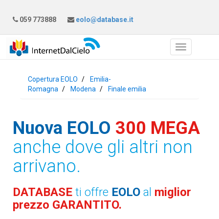
059 773888
eolo@database.it
Copertura EOLO
Emilia-
Romagna
Modena
Finale emilia
Nuova EOLO
300 MEGA
anche dove gli altri non
arrivano.
DATABASE
ti offre
EOLO
al
miglior
prezzo GARANTITO.