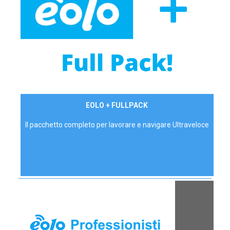
34,90 €/mese
EOLO + FULLPACK
P.IVA - IVA Inc.
Il pacchetto completo per lavorare e navigare Ultraveloce