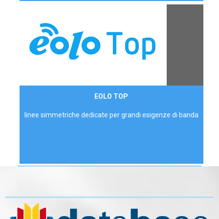
Contattaci
EOLO TOP
AZIENDE
linee simmetriche dedicate per grandi esigenze di banda