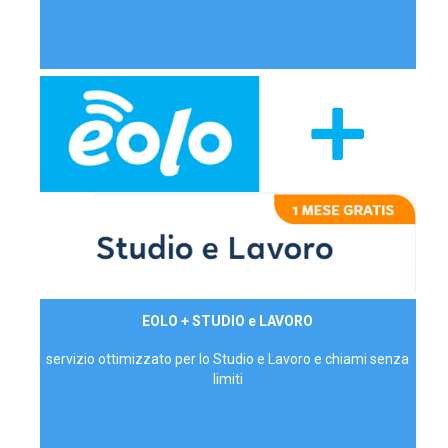
29,90€/mese
EOLO + STUDIO e LAVORO
P.IVA - IVA Inc.
servizio ottimizzato per lo Studio e Lavoro e chiami senza
limiti