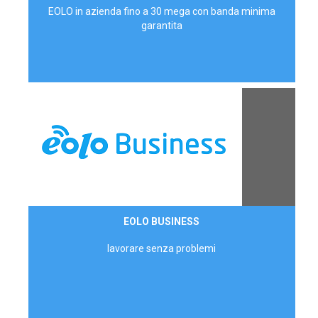
EOLO in azienda fino a 30 mega con banda minima
garantita
Contattaci
EOLO BUSINESS
AZIENDE
lavorare senza problemi