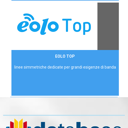
Contattaci
EOLO TOP
AZIENDE
linee simmetriche dedicate per grandi esigenze di banda