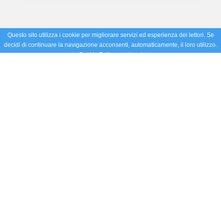
Questo sito utilizza i cookie per migliorare servizi ed esperienza dei lettori. Se
decidi di continuare la navigazione acconsenti, automaticamente, il loro utilizzo.
Cookie Policy
Accetto