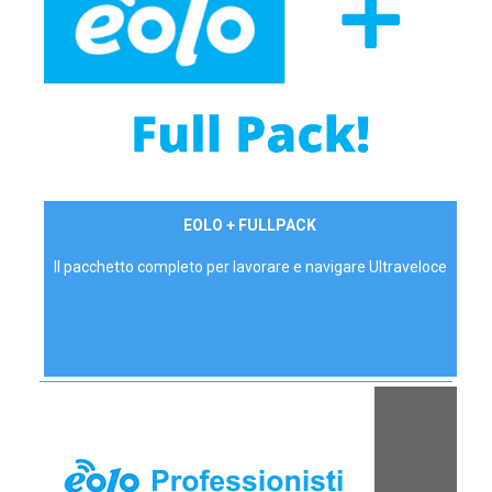
34,90 €/mese
EOLO + FULLPACK
P.IVA - IVA Inc.
Il pacchetto completo per lavorare e navigare Ultraveloce