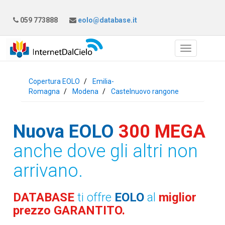
059 773888
eolo@database.it
Copertura EOLO
Emilia-
Romagna
Modena
Castelnuovo rangone
Nuova EOLO
300 MEGA
anche dove gli altri non
arrivano.
DATABASE
ti offre
EOLO
al
miglior
prezzo GARANTITO.