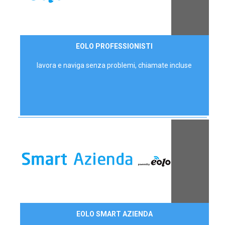
35,00 €/mese
EOLO PROFESSIONISTI
P.IVA - IVA Escl.
lavora e naviga senza problemi, chiamate incluse
Contattaci
EOLO SMART AZIENDA
AZIENDE