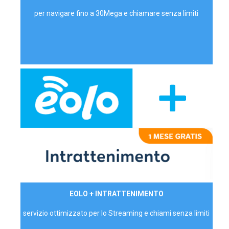
per navigare fino a 30Mega e chiamare senza limiti
29,90€/mese
EOLO + INTRATTENIMENTO
PRIVATI - IVA Inc.
servizio ottimizzato per lo Streaming e chiami senza limiti