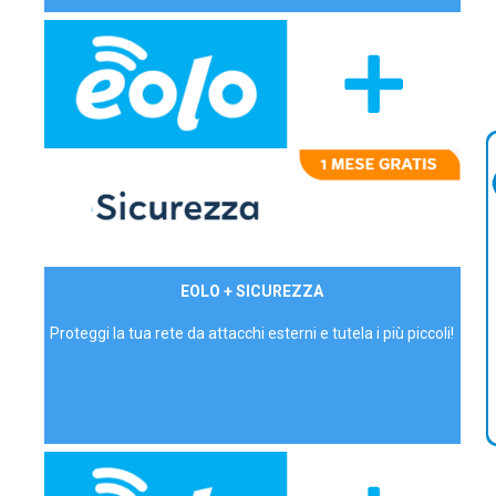
29,90€/mese
EOLO + SICUREZZA
P.IVA - IVA Inc.
Proteggi la tua rete da attacchi esterni e tutela i più piccoli!