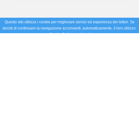
Questo sito utilizza i cookie per migliorare servizi ed esperienza dei lettori. Se
decidi di continuare la navigazione acconsenti, automaticamente, il loro utilizzo.
Cookie Policy
Accetto