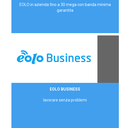
EOLO in azienda fino a 30 mega con banda minima
garantita
Contattaci
EOLO BUSINESS
AZIENDE
lavorare senza problemi