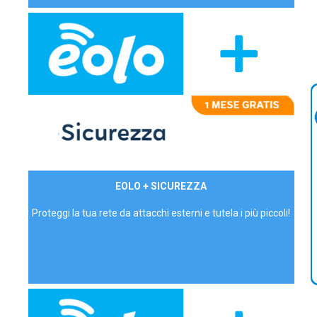
29,90€/mese
EOLO + SICUREZZA
P.IVA - IVA Inc.
Proteggi la tua rete da attacchi esterni e tutela i più piccoli!