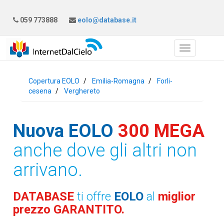
059 773888
eolo@database.it
Copertura EOLO
Emilia-Romagna
Forli-
cesena
Verghereto
Nuova EOLO
300 MEGA
anche dove gli altri non
arrivano.
DATABASE
ti offre
EOLO
al
miglior
prezzo GARANTITO.