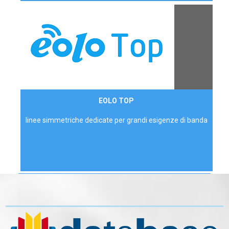
Contattaci
EOLO TOP
AZIENDE
linee simmetriche dedicate per grandi esigenze di banda