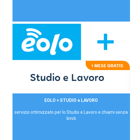
29,90€/mese
EOLO + STUDIO e LAVORO
P.IVA - IVA Inc.
servizio ottimizzato per lo Studio e Lavoro e chiami senza
limiti