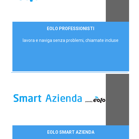
35,00 €/mese
EOLO PROFESSIONISTI
P.IVA - IVA Escl.
lavora e naviga senza problemi, chiamate incluse
Contattaci
EOLO SMART AZIENDA
AZIENDE