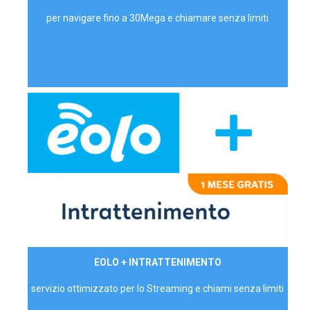
per navigare fino a 30Mega e chiamare senza limiti
29,90€/mese
EOLO + INTRATTENIMENTO
PRIVATI - IVA Inc.
servizio ottimizzato per lo Streaming e chiami senza limiti