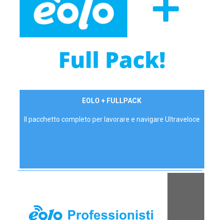
34,90 €/mese
EOLO + FULLPACK
P.IVA - IVA Inc.
Il pacchetto completo per lavorare e navigare Ultraveloce