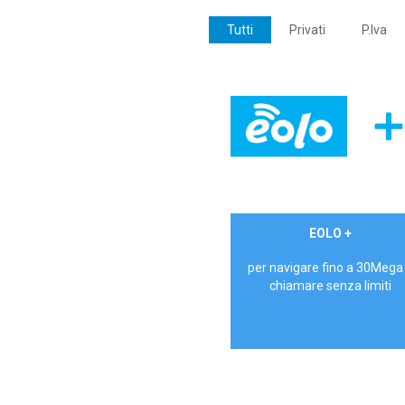
Tutti
Privati
P.Iva
€ 24,90/mese
EOLO +
PRIVATI - IVA Inc.
per navigare fino a 30Mega
chiamare senza limiti