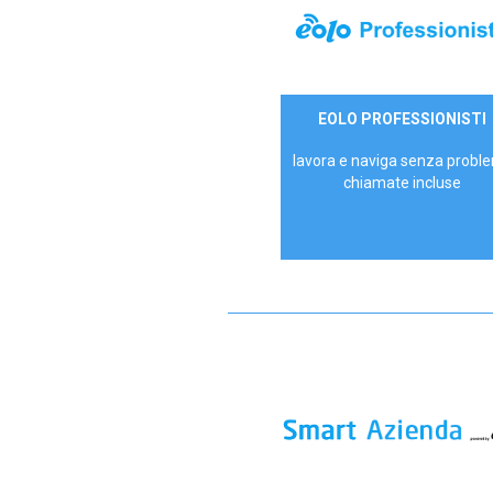
35,00 €/mese
EOLO PROFESSIONISTI
P.IVA - IVA Escl.
lavora e naviga senza proble
chiamate incluse