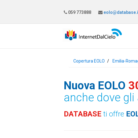
059 773888
eolo@database.i
Copertura EOLO
Emilia-Roma
Nuova EOLO
3
anche dove gli 
DATABASE
ti offre
EO