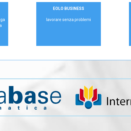
Contattaci
EOLO BUSINESS
AZIENDE
ega
lavorare senza problemi
a