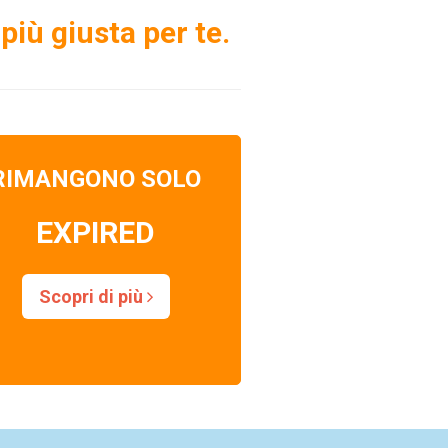
più giusta per te.
RIMANGONO SOLO
EXPIRED
Scopri di più