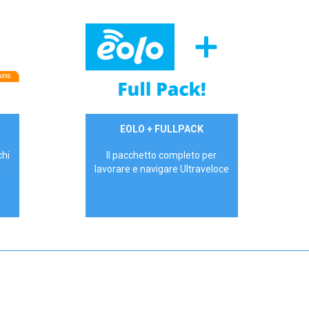
34,90 €/mese
EOLO + FULLPACK
P.IVA - IVA Inc.
chi
Il pacchetto completo per
!
lavorare e navigare Ultraveloce