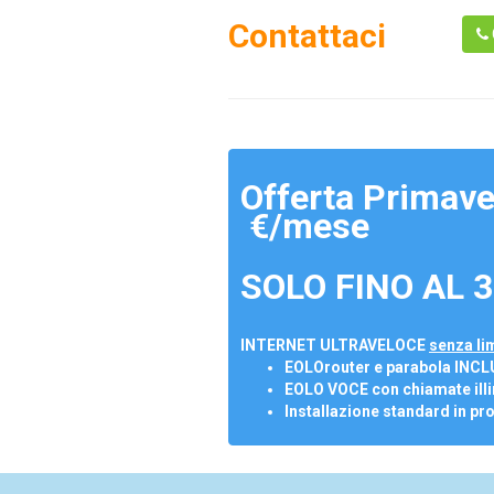
Contattaci
Offerta Primave
€/mese
SOLO FINO AL 3
INTERNET ULTRAVELOCE
senza lim
EOLOrouter e parabola INCL
EOLO VOCE con chiamate illi
Installazione standard in pr