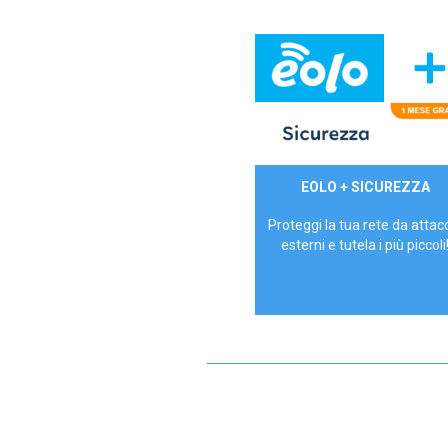
29,90€/mese
EOLO + SICUREZZA
P.IVA - IVA Inc.
Proteggi la tua rete da attac
esterni e tutela i più piccoli