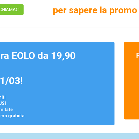
per sapere la promo 
CHIAMACI
ra EOLO da 19,90
1/03!
iti
USI
mitate
omo gratuita