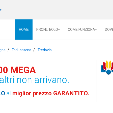
t
HOME
PROFILI EOLO
COME FUNZIONA
DOV
gna
Forli-cesena
Tredozio
00 MEGA
altri non arrivano.
LO
al
miglior prezzo GARANTITO.