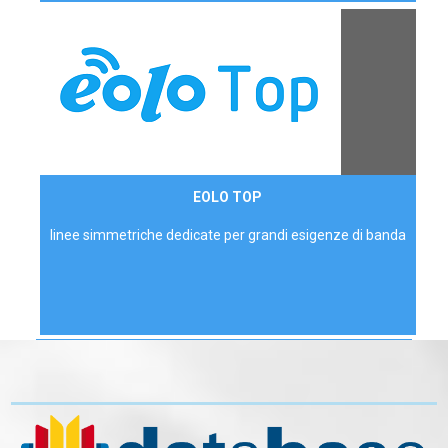
Contattaci
EOLO TOP
AZIENDE
linee simmetriche dedicate per grandi esigenze di banda