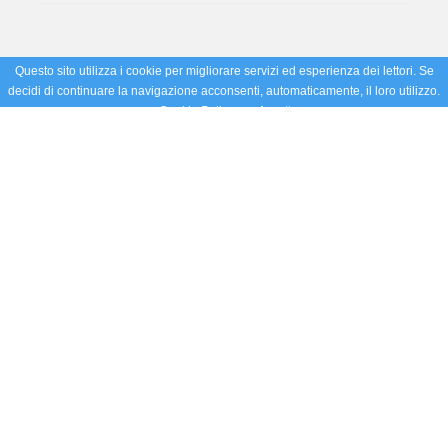
Questo sito utilizza i cookie per migliorare servizi ed esperienza dei lettori. Se
decidi di continuare la navigazione acconsenti, automaticamente, il loro utilizzo.
Cookie Policy
Accetto