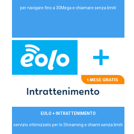
per navigare fino a 30Mega e chiamare senza limiti
29,90€/mese
EOLO + INTRATTENIMENTO
PRIVATI - IVA Inc.
servizio ottimizzato per lo Streaming e chiami senza limiti