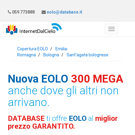
059 773888
eolo@database.it
Copertura EOLO
Emilia-
Romagna
Bologna
Sant'agata bolognese
Nuova EOLO
300 MEGA
anche dove gli altri non
arrivano.
DATABASE
ti offre
EOLO
al
miglior
prezzo GARANTITO.