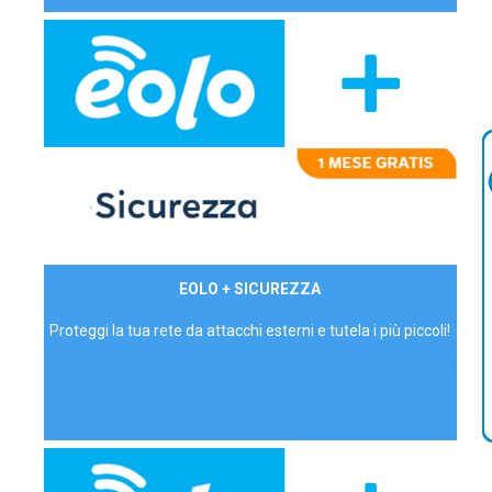
29,90€/mese
EOLO + SICUREZZA
P.IVA - IVA Inc.
Proteggi la tua rete da attacchi esterni e tutela i più piccoli!