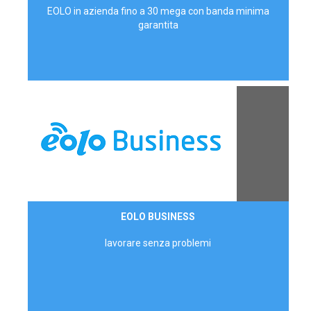
EOLO in azienda fino a 30 mega con banda minima
garantita
Contattaci
EOLO BUSINESS
AZIENDE
lavorare senza problemi