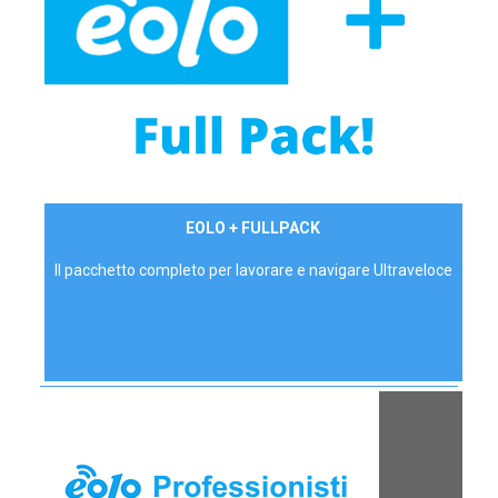
34,90 €/mese
EOLO + FULLPACK
P.IVA - IVA Inc.
Il pacchetto completo per lavorare e navigare Ultraveloce