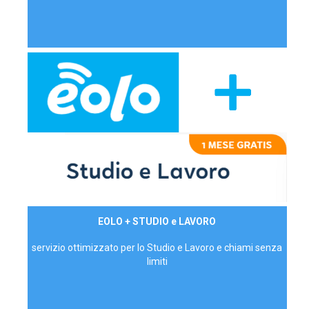
29,90€/mese
EOLO + STUDIO e LAVORO
P.IVA - IVA Inc.
servizio ottimizzato per lo Studio e Lavoro e chiami senza
limiti