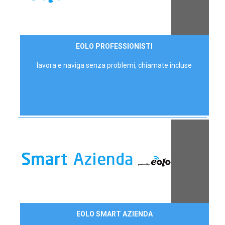
35,00 €/mese
EOLO PROFESSIONISTI
P.IVA - IVA Escl.
lavora e naviga senza problemi, chiamate incluse
Contattaci
EOLO SMART AZIENDA
AZIENDE