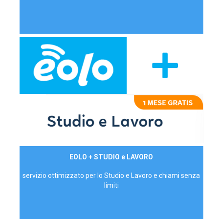
29,90€/mese
EOLO + STUDIO e LAVORO
P.IVA - IVA Inc.
servizio ottimizzato per lo Studio e Lavoro e chiami senza
limiti