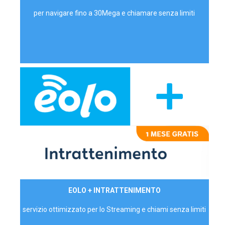
per navigare fino a 30Mega e chiamare senza limiti
29,90€/mese
EOLO + INTRATTENIMENTO
PRIVATI - IVA Inc.
servizio ottimizzato per lo Streaming e chiami senza limiti