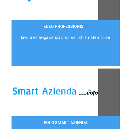
35,00 €/mese
EOLO PROFESSIONISTI
P.IVA - IVA Escl.
lavora e naviga senza problemi, chiamate incluse
Contattaci
EOLO SMART AZIENDA
AZIENDE