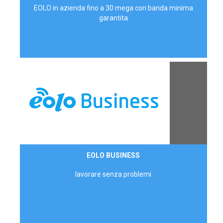
EOLO in azienda fino a 30 mega con banda minima
garantita
Contattaci
EOLO BUSINESS
AZIENDE
lavorare senza problemi