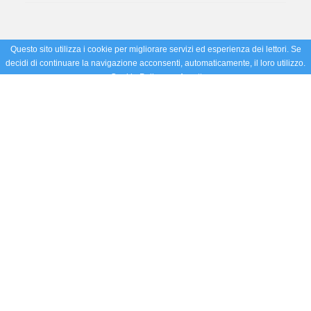
Questo sito utilizza i cookie per migliorare servizi ed esperienza dei lettori. Se
decidi di continuare la navigazione acconsenti, automaticamente, il loro utilizzo.
Cookie Policy
Accetto