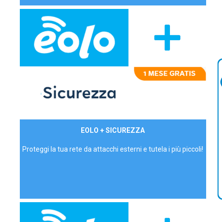
29,90€/mese
EOLO + SICUREZZA
P.IVA - IVA Inc.
Proteggi la tua rete da attacchi esterni e tutela i più piccoli!