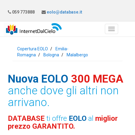
059 773888
eolo@database.it
Copertura EOLO
Emilia-
Romagna
Bologna
Malalbergo
Nuova EOLO
300 MEGA
anche dove gli altri non
arrivano.
DATABASE
ti offre
EOLO
al
miglior
prezzo GARANTITO.