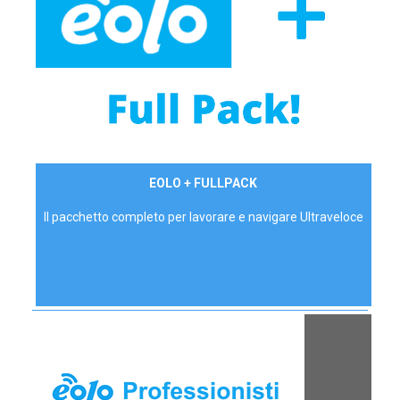
34,90 €/mese
EOLO + FULLPACK
P.IVA - IVA Inc.
Il pacchetto completo per lavorare e navigare Ultraveloce