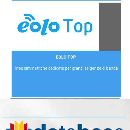
Contattaci
EOLO TOP
AZIENDE
linee simmetriche dedicate per grandi esigenze di banda