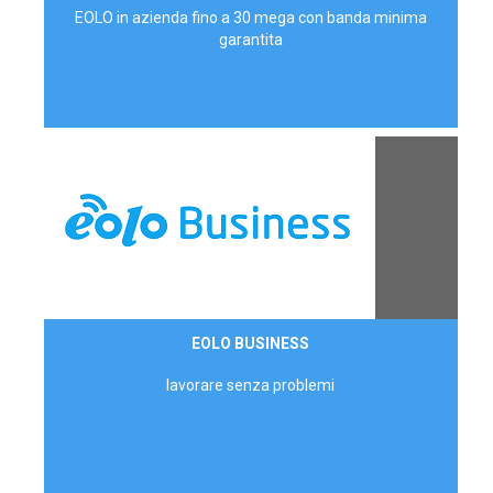
EOLO in azienda fino a 30 mega con banda minima
garantita
Contattaci
EOLO BUSINESS
AZIENDE
lavorare senza problemi