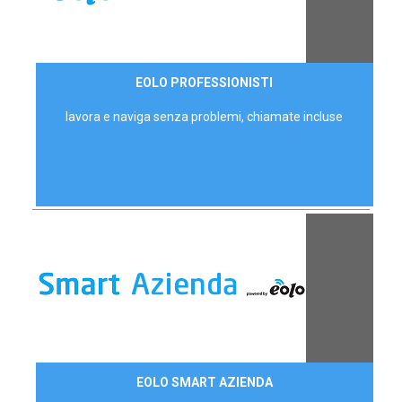
35,00 €/mese
EOLO PROFESSIONISTI
P.IVA - IVA Escl.
lavora e naviga senza problemi, chiamate incluse
Contattaci
EOLO SMART AZIENDA
AZIENDE