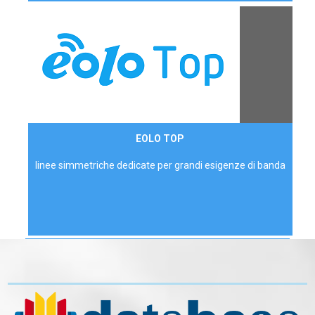
Contattaci
EOLO TOP
AZIENDE
linee simmetriche dedicate per grandi esigenze di banda