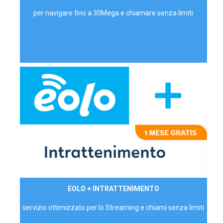
per navigare fino a 30Mega e chiamare senza limiti
29,90€/mese
EOLO + INTRATTENIMENTO
PRIVATI - IVA Inc.
servizio ottimizzato per lo Streaming e chiami senza limiti