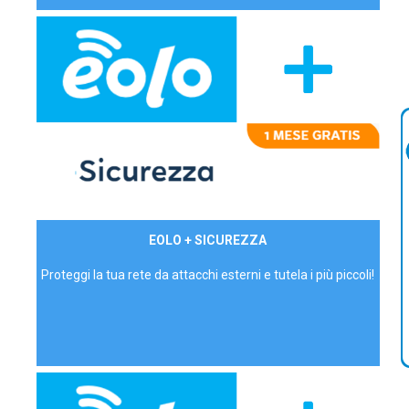
29,90€/mese
EOLO + SICUREZZA
P.IVA - IVA Inc.
Proteggi la tua rete da attacchi esterni e tutela i più piccoli!