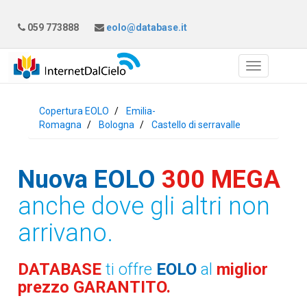
059 773888
eolo@database.it
Copertura EOLO
Emilia-
Romagna
Bologna
Castello di serravalle
Nuova EOLO
300 MEGA
anche dove gli altri non
arrivano.
DATABASE
ti offre
EOLO
al
miglior
prezzo GARANTITO.