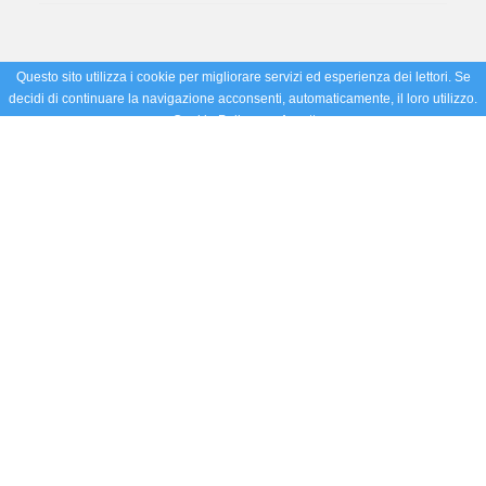
Questo sito utilizza i cookie per migliorare servizi ed esperienza dei lettori. Se
decidi di continuare la navigazione acconsenti, automaticamente, il loro utilizzo.
Cookie Policy
Accetto