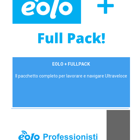
34,90 €/mese
EOLO + FULLPACK
P.IVA - IVA Inc.
Il pacchetto completo per lavorare e navigare Ultraveloce