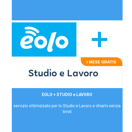
29,90€/mese
EOLO + STUDIO e LAVORO
P.IVA - IVA Inc.
servizio ottimizzato per lo Studio e Lavoro e chiami senza
limiti