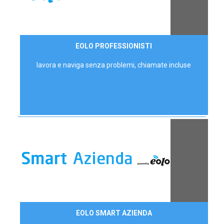
35,00 €/mese
EOLO PROFESSIONISTI
P.IVA - IVA Escl.
lavora e naviga senza problemi, chiamate incluse
Contattaci
EOLO SMART AZIENDA
AZIENDE