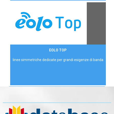
Contattaci
EOLO TOP
AZIENDE
linee simmetriche dedicate per grandi esigenze di banda