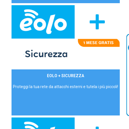
29,90€/mese
EOLO + SICUREZZA
P.IVA - IVA Inc.
Proteggi la tua rete da attacchi esterni e tutela i più piccoli!