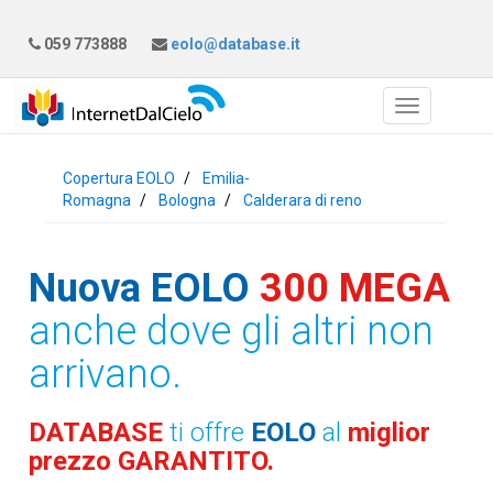
059 773888
eolo@database.it
Copertura EOLO
Emilia-
Romagna
Bologna
Calderara di reno
Nuova EOLO
300 MEGA
anche dove gli altri non
arrivano.
DATABASE
ti offre
EOLO
al
miglior
prezzo GARANTITO.