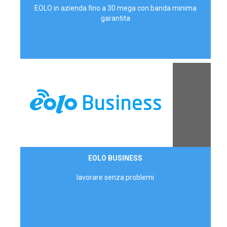
EOLO in azienda fino a 30 mega con banda minima
garantita
Contattaci
EOLO BUSINESS
AZIENDE
lavorare senza problemi