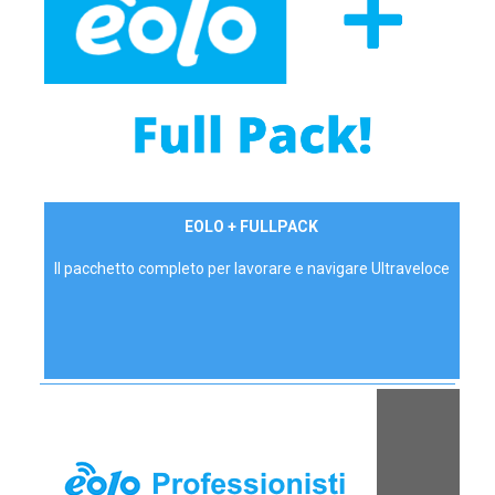
34,90 €/mese
EOLO + FULLPACK
P.IVA - IVA Inc.
Il pacchetto completo per lavorare e navigare Ultraveloce