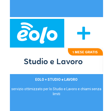
29,90€/mese
EOLO + STUDIO e LAVORO
P.IVA - IVA Inc.
servizio ottimizzato per lo Studio e Lavoro e chiami senza
limiti