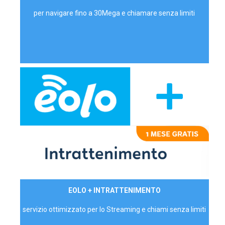
per navigare fino a 30Mega e chiamare senza limiti
29,90€/mese
EOLO + INTRATTENIMENTO
PRIVATI - IVA Inc.
servizio ottimizzato per lo Streaming e chiami senza limiti