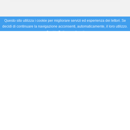
Questo sito utilizza i cookie per migliorare servizi ed esperienza dei lettori. Se
decidi di continuare la navigazione acconsenti, automaticamente, il loro utilizzo.
Cookie Policy
Accetto